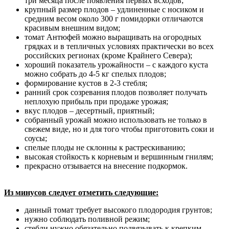
три месяца после появления первых всходов;
крупный размер плодов – удлиненные с носиком и
средним весом около 300 г помидорки отличаются
красивым внешним видом;
томат Антюфей можно выращивать на огородных
грядках и в тепличных условиях практически во всех
российских регионах (кроме Крайнего Севера);
хороший показатель урожайности – с каждого куста
можно собрать до 4-5 кг спелых плодов;
формирование кустов в 2-3 стебля;
ранний срок созревания плодов позволяет получать
неплохую прибыль при продаже урожая;
вкус плодов – десертный, приятный;
собранный урожай можно использовать не только в
свежем виде, но и для того чтобы приготовить соки и
соусы;
спелые плоды не склонны к растрескиванию;
высокая стойкость к корневым и вершинным гнилям;
прекрасно отзывается на внесение подкормок.
Из минусов следует отметить следующие:
данный томат требует высокого плодородия грунтов;
нужно соблюдать поливной режим;
стебли нужно обязательно подвязывать к крепким