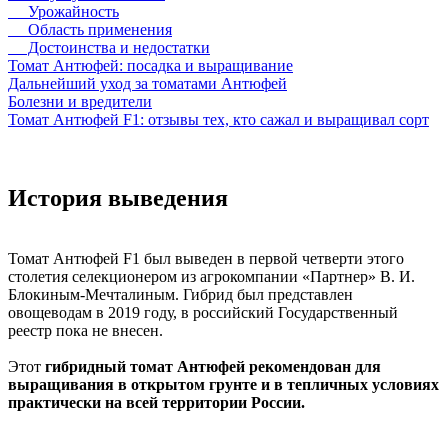
Урожайность
Область применения
Достоинства и недостатки
Томат Антюфей: посадка и выращивание
Дальнейший уход за томатами Антюфей
Болезни и вредители
Томат Антюфей F1: отзывы тех, кто сажал и выращивал сорт
История выведения
Томат Антюфей F1 был выведен в первой четверти этого
столетия селекционером из агрокомпании «Партнер» В. И.
Блокиным-Мечталиным. Гибрид был представлен
овощеводам в 2019 году, в российский Государственный
реестр пока не внесен.
Этот
гибридный томат Антюфей рекомендован для
выращивания в открытом грунте и в тепличных условиях
практически на всей территории России.