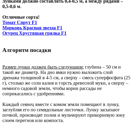
лунками должно составлять 0,4-0,5 м, а между рядами –
0,5-0,6 м
.
Отличные сорта!
Томат Спрут F1
Морковь Красная звезда F1
Огурец Хрустящая грядка F1
Алгоритм посадки
Размер лунки должен быть следующим:
глубина – 50 см и
такой же диаметр. На дно ямки нужно выложить слой
дренажа толщиной в 4-5 см, а сверху – смесь суперфосфата (25
г), столько же соли калия и горсть древесной муки, а сверху –
немного садовой земли, чтобы корни рассады не
соприкасались с удобрениями.
Каждый сеянец вместе с комом земли помещают в лунку,
заглубляя его по семядольные листочки. Лунку засыпают
почвой, производят полив и мульчируют прикорневую зону
слоем перегноя или компоста.