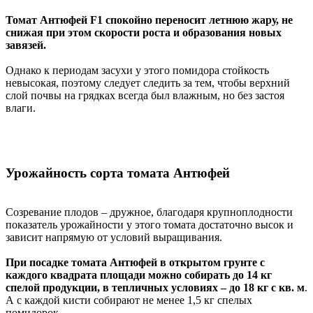
Томат Антюфей F1 спокойно переносит летнюю жару, не
снижая при этом скорости роста и образования новых
завязей.
Однако к периодам засухи у этого помидора стойкость
невысокая, поэтому следует следить за тем, чтобы верхний
слой почвы на грядках всегда был влажным, но без застоя
влаги.
Урожайность сорта томата Антюфей
Созревание плодов – дружное, благодаря крупноплодности
показатель урожайности у этого томата достаточно высок и
зависит напрямую от условий выращивания.
При посадке томата Антюфей в открытом грунте с
каждого квадрата площади можно собирать до 14 кг
спелой продукции, в тепличных условиях – до 18 кг с кв. м
.
А с каждой кисти собирают не менее 1,5 кг спелых
помидорок.