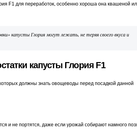
рия F1 для переработок, особенно хороша она квашеной и
овки» капусты Глория могут лежать, не теряя своего вкуса и
статки капусты Глория F1
о которых должны знать овощеводы перед посадкой данной
ся и не портятся, даже если урожай собирают намного поз