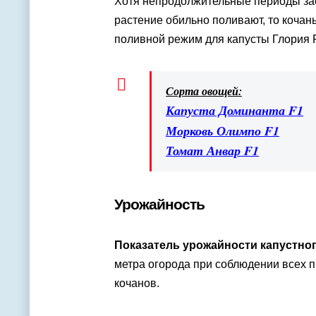
Хотя непродолжительные периоды засу
растение обильно поливают, то коча
поливной режим для капусты Глория 
Сорта овощей:
Капуста Доминанта F1
Морковь Олимпо F1
Томат Анвар F1
Урожайность
Показатель урожайности капустног
метра огорода при соблюдении всех п
кочанов.