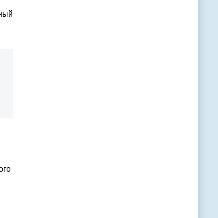
нный
ого