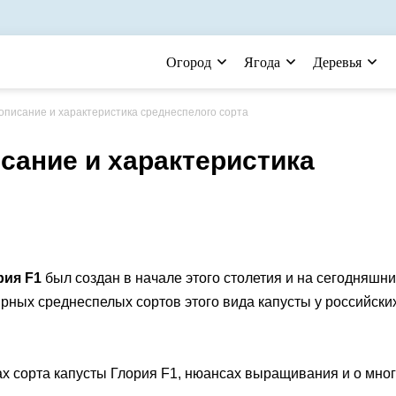
Огород
Ягода
Деревья
 описание и характеристика среднеспелого сорта
исание и характеристика
рия F1
был создан в начале этого столетия и на сегодняшн
рных среднеспелых сортов этого вида капусты у российски
х сорта капусты Глория F1, нюансах выращивания и о мно