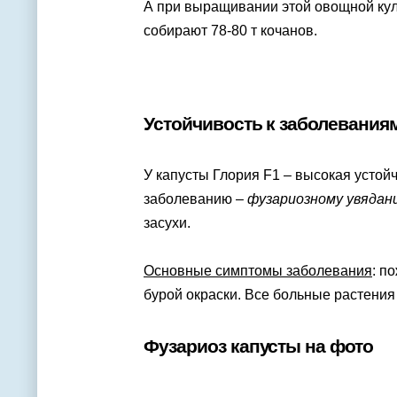
А при выращивании этой овощной ку
собирают 78-80 т кочанов.
Устойчивость к заболевания
У капусты Глория F1 – высокая устой
заболеванию –
фузариозному увядан
засухи.
Основные симптомы заболевания
: п
бурой окраски. Все больные растения 
Фузариоз капусты на фото