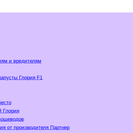
ям и вредителям
капусты Глория F1
место
й Глория
овощеводов
ия от производителя Партнер