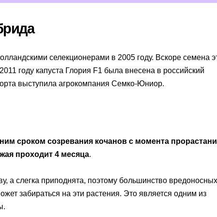
брида
олландскими селекционерами в 2005 году. Вскоре семена э
 2011 году капуста Глория F1 была внесена в российский
сорта выступила агрокомпания Семко-Юниор.
дним сроком созревания кочанов с момента прорастан
жая проходит 4 месяца
.
чву, а слегка приподнята, поэтому большинство вредоносны
ожет забираться на эти растения. Это является одним из
ы.