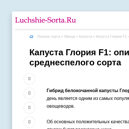
Лучшие сорта
»
Овощи
»
Капуста
» Капуста Глория F1:
Капуста Глория F1: оп
среднеспелого сорта
Гибрид белокочанной капусты Гло
день является одним из самых популя
овощеводов.
Об основных положительных качества