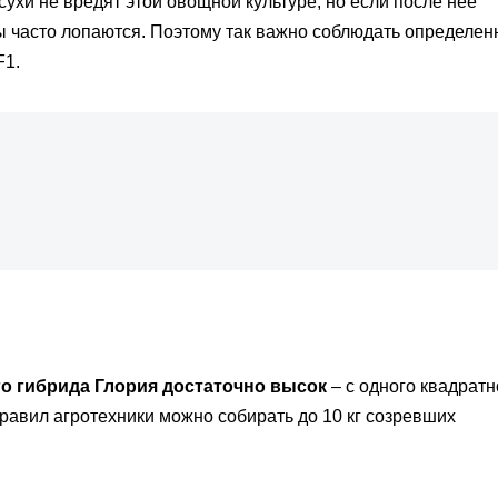
хи не вредят этой овощной культуре, но если после нее
ны часто лопаются. Поэтому так важно соблюдать определе
F1.
о гибрида Глория достаточно высок
– с одного квадратн
равил агротехники можно собирать до 10 кг созревших